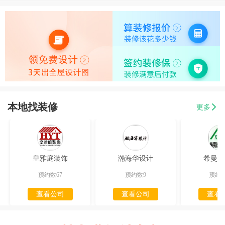
本地找装修
更多
皇雅庭装饰
瀚海华设计
希曼迪
预约数67
预约数9
预约数
查看公司
查看公司
查看