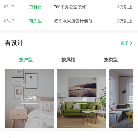
07-17
范有财
760平办公室装修
8万以上
07-17
苟先生
45平水果店设计装修
8万以上
07-17
易小姐
美容店装修设计
8万以上
看设计
更多
07-17
张小姐
两房两厅改造
8万以上
按户型
按风格
按类型
07-17
李先生
乐府花园4房2厅2卫毛坯房
8万以上
07-17
郭先生
榕城区消防路口135平套房装修
8万以上
07-17
朱小姐
560平办公室装修
8万以上
小户型
二居
三
07-17
伊小姐
180平和盛花园设计装修
8万以上
07-17
董先生
万泰城4室2厅 202平
8万以上
07-17
葛小姐
榕城区榕江一品3室2厅1卫
8万以上