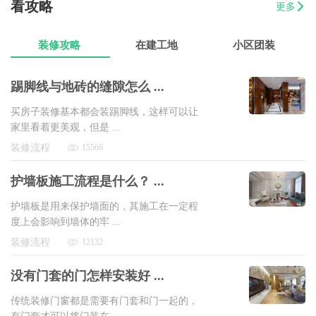
看攻略
更多
07-17
魏先生
金海湾4室2厅
8万以上
装修攻略
在建工地
小区团装
踢脚线与地砖的缝隙怎么 ...
买房子装修基本都会装踢脚线，这样可以让
家里看着更美观，但是 ...
装修流程
15566
护墙板施工流程是什么？ ...
护墙板是用来保护墙面的，其施工在一定程
度上会影响到墙体的牢 ...
装修流程
12132
没有门套的门怎样安装好 ...
传统装修门窗都是需要有门套和门一起的，