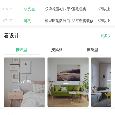
07-17
李先生
乐府花园4房2厅2卫毛坯房
8万以上
07-17
郭先生
榕城区消防路口135平套房装修
8万以上
07-17
朱小姐
560平办公室装修
8万以上
看设计
更多
07-17
伊小姐
180平和盛花园设计装修
8万以上
按户型
按风格
按类型
07-17
董先生
万泰城4室2厅 202平
8万以上
07-17
葛小姐
榕城区榕江一品3室2厅1卫
8万以上
07-17
魏先生
金海湾4室2厅
8万以上
小户型
二居
三
07-17
曾女士
新澳城市花园3室1厅1卫
8万以上
07-17
方先生
金源华庭3室2厅1卫
8万以上
07-17
孙先生
海岸万和城4室2厅177平装修
8万以上