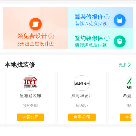
本地找装修
更多
皇雅庭装饰
瀚海华设计
希曼迪
预约数66
预约数8
预约数
查看公司
查看公司
查看