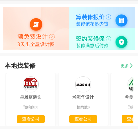
本地找装修
更多
皇雅庭装饰
瀚海华设计
希曼迪
预约数66
预约数8
预约数
查看公司
查看公司
查看