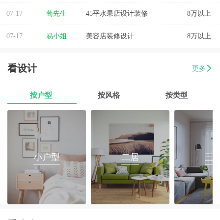
07-17
苟先生
45平水果店设计装修
8万以上
07-17
易小姐
美容店装修设计
8万以上
07-17
张小姐
两房两厅改造
8万以上
看设计
更多
07-17
李先生
乐府花园4房2厅2卫毛坯房
8万以上
按户型
按风格
按类型
07-17
郭先生
榕城区消防路口135平套房装修
8万以上
07-17
朱小姐
560平办公室装修
8万以上
07-17
伊小姐
180平和盛花园设计装修
8万以上
小户型
二居
三
07-17
董先生
万泰城4室2厅 202平
8万以上
07-17
葛小姐
榕城区榕江一品3室2厅1卫
8万以上
07-17
魏先生
金海湾4室2厅
8万以上