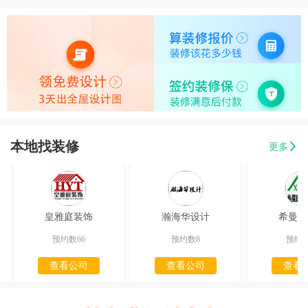
本地找装修
更多
皇雅庭装饰
瀚海华设计
希曼迪
预约数66
预约数8
预约数
查看公司
查看公司
查看