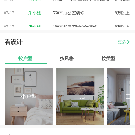
07-17
朱小姐
560平办公室装修
8万以上
07-17
伊小姐
180平和盛花园设计装修
8万以上
07-17
董先生
万泰城4室2厅 202平
8万以上
看设计
更多
07-17
葛小姐
榕城区榕江一品3室2厅1卫
8万以上
按户型
按风格
按类型
07-17
魏先生
金海湾4室2厅
8万以上
07-17
曾女士
新澳城市花园3室1厅1卫
8万以上
07-17
方先生
金源华庭3室2厅1卫
8万以上
小户型
二居
三
07-17
孙先生
海岸万和城4室2厅177平装修
8万以上
07-17
戴女士
梅陇镇三房两厅翻新装修
8万以上