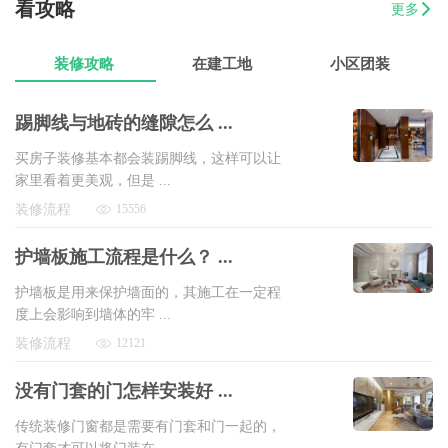
07-17
范有财
760平办公室装修
8万以上
看攻略
更多
07-17
苟先生
45平水果店设计装修
8万以上
装修攻略
在建工地
小区团装
踢脚线与地砖的缝隙怎么 ...
买房子装修基本都会装踢脚线，这样可以让
家里看着更美观，但是 ...
装修流程
15556
护墙板施工流程是什么？ ...
护墙板是用来保护墙面的，其施工在一定程
度上会影响到墙体的牢 ...
装修流程
12121
没有门套的门怎样安装好 ...
传统装修门窗都是需要有门套和门一起的，