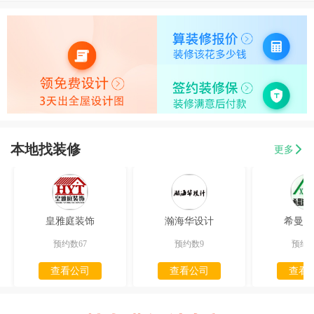
本地找装修
更多
皇雅庭装饰
瀚海华设计
希曼迪
预约数67
预约数9
预约数
查看公司
查看公司
查看