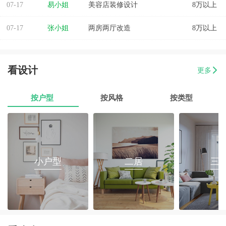
07-17
易小姐
美容店装修设计
8万以上
07-17
张小姐
两房两厅改造
8万以上
07-17
李先生
乐府花园4房2厅2卫毛坯房
8万以上
看设计
07-17
郭先生
榕城区消防路口135平套房装修
8万以上
更多
07-17
朱小姐
560平办公室装修
8万以上
按户型
按风格
按类型
07-17
伊小姐
180平和盛花园设计装修
8万以上
07-17
董先生
万泰城4室2厅 202平
8万以上
小户型
二居
三
07-17
葛小姐
榕城区榕江一品3室2厅1卫
8万以上
07-17
魏先生
金海湾4室2厅
8万以上
07-17
曾女士
新澳城市花园3室1厅1卫
8万以上