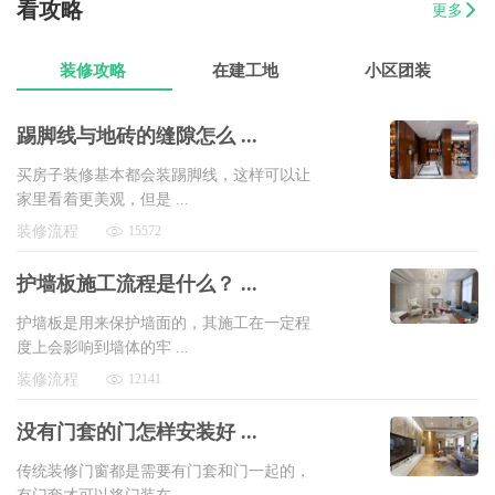
看攻略
更多
07-17
方先生
金源华庭3室2厅1卫
8万以上
装修攻略
在建工地
小区团装
踢脚线与地砖的缝隙怎么 ...
买房子装修基本都会装踢脚线，这样可以让
家里看着更美观，但是 ...
装修流程
15572
护墙板施工流程是什么？ ...
护墙板是用来保护墙面的，其施工在一定程
度上会影响到墙体的牢 ...
装修流程
12141
没有门套的门怎样安装好 ...
传统装修门窗都是需要有门套和门一起的，