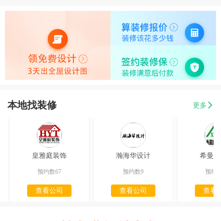
本地找装修
更多
皇雅庭装饰
瀚海华设计
希曼迪
预约数67
预约数9
预约数
查看公司
查看公司
查看