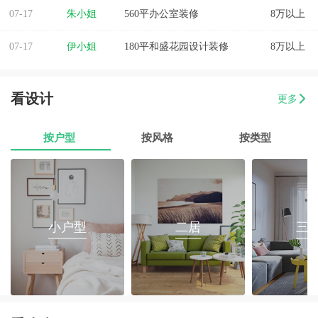
07-17
朱小姐
560平办公室装修
8万以上
07-17
伊小姐
180平和盛花园设计装修
8万以上
07-17
董先生
万泰城4室2厅 202平
8万以上
看设计
更多
07-17
葛小姐
榕城区榕江一品3室2厅1卫
8万以上
按户型
按风格
按类型
07-17
魏先生
金海湾4室2厅
8万以上
07-17
曾女士
新澳城市花园3室1厅1卫
8万以上
07-17
方先生
金源华庭3室2厅1卫
8万以上
小户型
二居
三
07-17
孙先生
海岸万和城4室2厅177平装修
8万以上
07-17
戴女士
梅陇镇三房两厅翻新装修
8万以上
07-17
范有财
760平办公室装修
8万以上