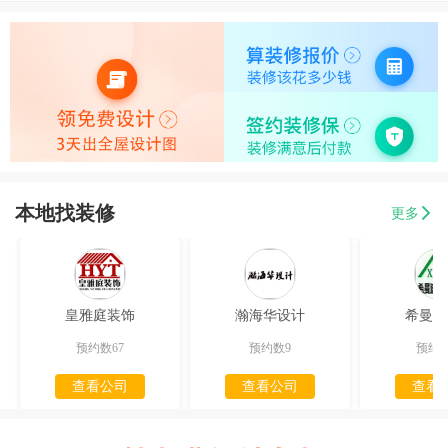
本地找装修
更多
皇雅庭装饰
瀚海华设计
希曼迪
预约数67
预约数9
预约数
查看公司
查看公司
查看