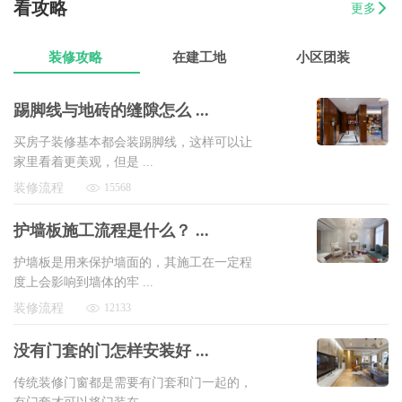
看攻略
更多
07-17
魏先生
金海湾4室2厅
8万以上
装修攻略
在建工地
小区团装
踢脚线与地砖的缝隙怎么 ...
买房子装修基本都会装踢脚线，这样可以让
家里看着更美观，但是 ...
装修流程
15568
护墙板施工流程是什么？ ...
护墙板是用来保护墙面的，其施工在一定程
度上会影响到墙体的牢 ...
装修流程
12133
没有门套的门怎样安装好 ...
传统装修门窗都是需要有门套和门一起的，