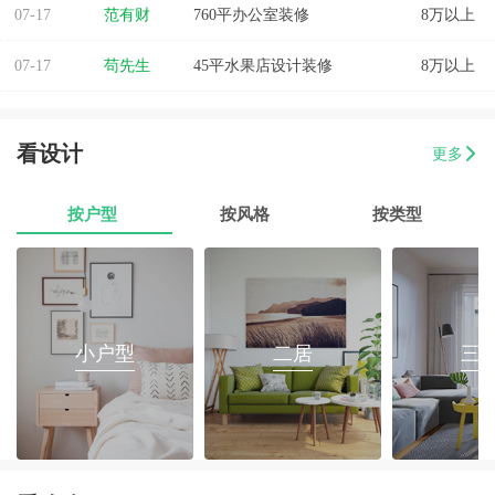
07-17
范有财
760平办公室装修
8万以上
07-17
苟先生
45平水果店设计装修
8万以上
07-17
易小姐
美容店装修设计
8万以上
看设计
更多
07-17
张小姐
两房两厅改造
8万以上
07-17
李先生
乐府花园4房2厅2卫毛坯房
8万以上
按户型
按风格
按类型
07-17
郭先生
榕城区消防路口135平套房装修
8万以上
07-17
朱小姐
560平办公室装修
8万以上
小户型
二居
三
07-17
伊小姐
180平和盛花园设计装修
8万以上
07-17
董先生
万泰城4室2厅 202平
8万以上
07-17
葛小姐
榕城区榕江一品3室2厅1卫
8万以上