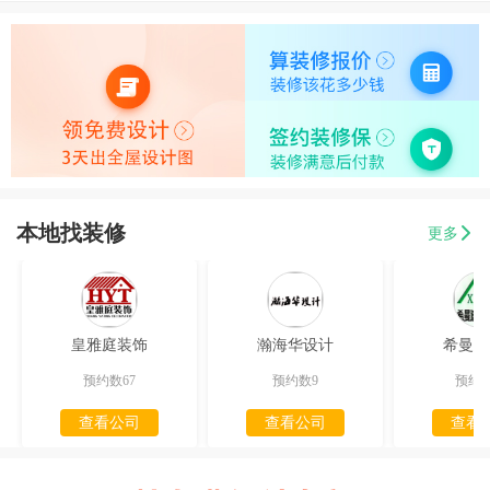
本地找装修
更多
皇雅庭装饰
瀚海华设计
希曼迪
预约数67
预约数9
预约数
查看公司
查看公司
查看