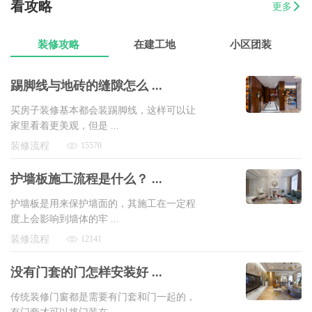
看攻略
更多
07-17
魏先生
金海湾4室2厅
8万以上
装修攻略
在建工地
小区团装
踢脚线与地砖的缝隙怎么 ...
买房子装修基本都会装踢脚线，这样可以让
家里看着更美观，但是 ...
装修流程
15570
护墙板施工流程是什么？ ...
护墙板是用来保护墙面的，其施工在一定程
度上会影响到墙体的牢 ...
装修流程
12141
没有门套的门怎样安装好 ...
传统装修门窗都是需要有门套和门一起的，