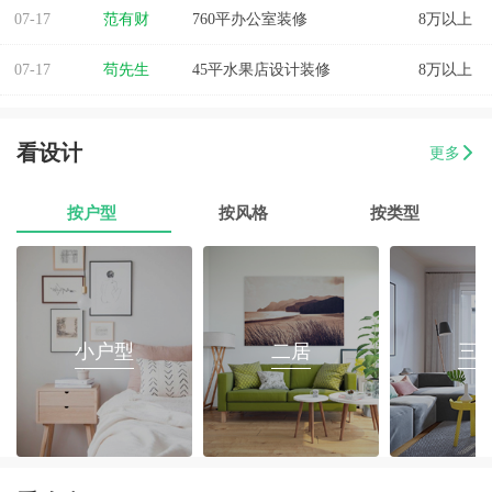
07-17
范有财
760平办公室装修
8万以上
07-17
苟先生
45平水果店设计装修
8万以上
07-17
易小姐
美容店装修设计
8万以上
看设计
更多
07-17
张小姐
两房两厅改造
8万以上
07-17
按户型
李先生
乐府花园4房2厅2卫毛坯房
按风格
按类型
8万以上
07-17
郭先生
榕城区消防路口135平套房装修
8万以上
07-17
朱小姐
560平办公室装修
8万以上
小户型
二居
三
07-17
伊小姐
180平和盛花园设计装修
8万以上
07-17
董先生
万泰城4室2厅 202平
8万以上
07-17
葛小姐
榕城区榕江一品3室2厅1卫
8万以上